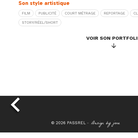
Son style artistique
FILM
PUBLICITÉ
COURT MÉTRAGE
REPORTAGE
CL
STORY/RÉEL/SHORT
VOIR SON PORTFOL
-
Design by jone
© 2026 PASSREL