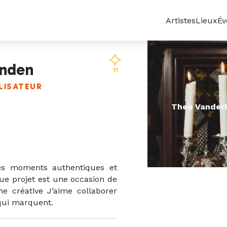
Artistes
Lieux
Év
inden
11
LISATEUR
Theo Vanderl
des moments authentiques et
ue projet est une occasion de
e créative J’aime collaborer
qui marquent.